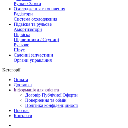
Ручки / Замки
Охолодження та опалення
Радіатори
Система охолодження
Підвіска та рульове
Амортизатори
Підвіска
Підшипники / Ступиці
Рульове
Шрус
Салонні запчастини
Органи управління
Категорії
Оплата
Доставка
Інформація для клієнта
Договір Публічної Оферти
Повернення та обмін
Політика конфіденційності
Про нас
Контакти