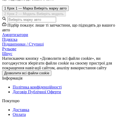
1
Крок 1 — Марка
Виберіть марку авто
2
Крок 2 — Модель
Виберіть модель
Підбір показує лише ті запчастини, що підходять до вашого
авто
Амортизатори
Підвіска
Підшипники / Ступиці
Рульове
Шрус
Натискаючи кнопку «Дозволити всі файли cookie», ви
погоджуєтеся зберігати файли cookie на своєму пристрої для
покращення навігації сайтом, аналізу використання сайту
Дозволити всі файли cookie
Інформація
Політика конфіденційності
Договір Публічної Оферти
Покупцю
Доставка
Оплата