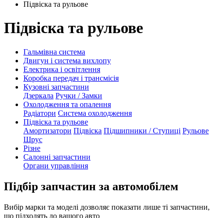
Підвіска та рульове
Підвіска та рульове
Гальмівна система
Двигун і система вихлопу
Електрика і освітлення
Коробка передач і трансмісія
Кузовні запчастини
Дзеркала
Ручки / Замки
Охолодження та опалення
Радіатори
Система охолодження
Підвіска та рульове
Амортизатори
Підвіска
Підшипники / Ступиці
Рульове
Шрус
Різне
Салонні запчастини
Органи управління
Підбір запчастин за автомобілем
Вибір марки та моделі дозволяє показати лише ті запчастини,
що підходять до вашого авто